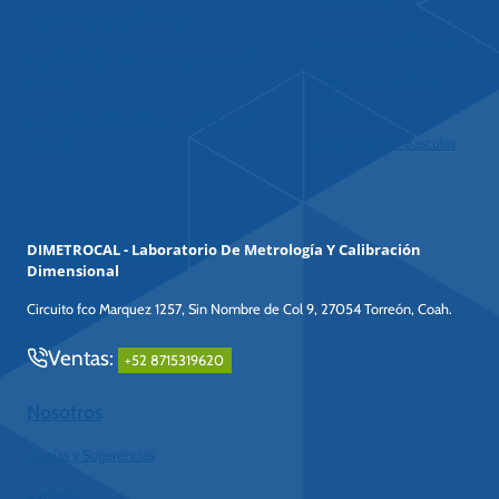
Instrumentos
Ingeniería inversa de Partes
Calibración De Balanzas
Estudios Gr&R De Fixture (Atributos &
Anova)
Calibración De Pesas
Patrón
Inspección Dimensional De Checking
Fixture
Calibración de Basculas
DIMETROCAL - Laboratorio De Metrología Y Calibración
Dimensional
Circuito fco Marquez 1257, Sin Nombre de Col 9, 27054 Torreón, Coah.
Ventas:
+52 8715319620
Nosotros
Quejas y Sugerencias
Contacto