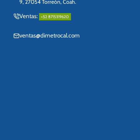
9, 27054 Torreón, Coah.
Ventas:
+52 8715319620
ventas@dimetrocal.com