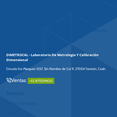
Ingeniería inversa de Partes
Calibración De Balanzas
Estudios Gr&R De Fixture (Atributos &
Anova)
Calibración De Pesas
Patrón
Inspección Dimensional De Checking
Fixture
Calibración de Basculas
DIMETROCAL - Laboratorio De Metrología Y Calibración
Dimensional
Circuito fco Marquez 1257, Sin Nombre de Col 9, 27054 Torreón, Coah.
Ventas:
+52 8715319620
Nosotros
Quejas y Sugerencias
Contacto